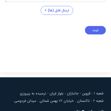
ارسال فایل (ها)
+
ثبت
شعبه 1 : قزوین - جانبازان - بلوار ایران - نرسیده به پیروزی
شعبه 2 : تاکستان . خیابان 22 بهمن شمالی . میدان فردوسی